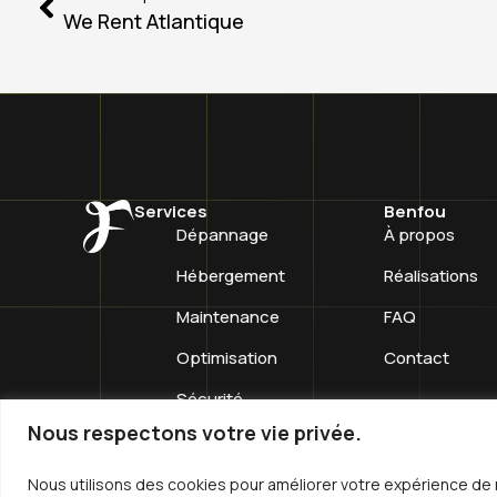
We Rent Atlantique
Services
Benfou
Dépannage
À propos
Hébergement
Réalisations
Maintenance
FAQ
Optimisation
Contact
Sécurité
Nous respectons votre vie privée.
Création site internet
Automatisations
Nous utilisons des cookies pour améliorer votre expérience de 